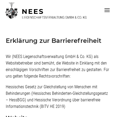
S
k
i
p
t
o
c
o
Erklärung zur Barrierefreiheit
n
t
e
Wir (NEES Liegenschaftsverwaltung GmbH & Co. KG) als
n
Websitebetreiber sind bemüht, die Website in Einklang mit den
t
einschlägigen Vorschriften zur Barrierefreiheit zu gestalten. Für
uns gelten folgende Rechtsvorschriften:
Hessisches Gesetz zur Gleichstellung von Menschen mit
Behinderungen (Hessisches Behinderten-Gleichstellungsgesetz
– HessBGG) und Hessische Verordnung über barrierefreie
Informationstechnik (BITV HE 2019)