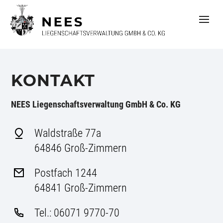
S
k
i
p
t
o
c
o
KONTAKT
n
t
e
NEES Liegenschaftsverwaltung GmbH & Co. KG
n
t
Waldstraße 77a
64846 Groß-Zimmern
Postfach 1244
64841 Groß-Zimmern
Tel.: 06071 9770-70