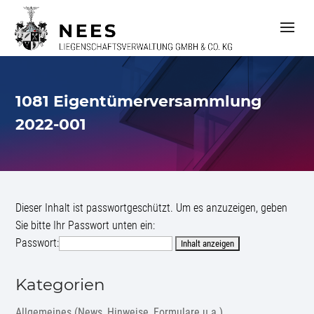
S
k
i
p
t
o
c
1081 Eigentümerversammlung
o
n
2022-001
t
e
n
t
Dieser Inhalt ist passwortgeschützt. Um es anzuzeigen, geben
Sie bitte Ihr Passwort unten ein:
Passwort:
Kategorien
Allgemeines (News, Hinweise, Formulare u.a.)