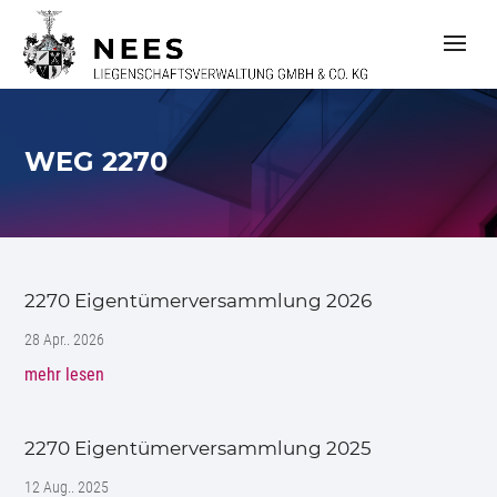
S
k
i
p
t
o
c
WEG 2270
o
n
t
e
n
t
2270 Eigentümerversammlung 2026
28 Apr.. 2026
mehr lesen
2270 Eigentümerversammlung 2025
12 Aug.. 2025