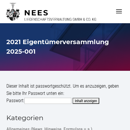
S
k
i
p
t
o
c
2021 Eigentümerversammlung
o
n
2025-001
t
e
n
t
Dieser Inhalt ist passwortgeschützt. Um es anzuzeigen, geben
Sie bitte Ihr Passwort unten ein:
Passwort:
Kategorien
Allgemeines (News, Hinweise, Formulare u.a.)