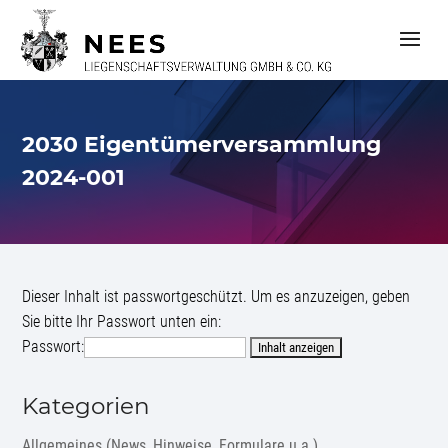
S
k
i
p
t
o
c
2030 Eigentümerversammlung
o
n
2024-001
t
e
n
t
Dieser Inhalt ist passwortgeschützt. Um es anzuzeigen, geben
Sie bitte Ihr Passwort unten ein:
Passwort:
Kategorien
Allgemeines (News, Hinweise, Formulare u.a.)