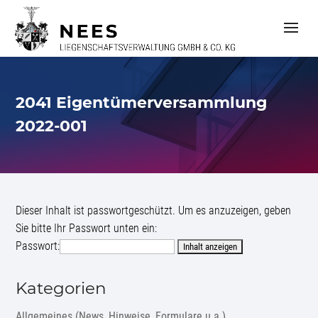
S
k
i
p
t
o
c
2041 Eigentümerversammlung
o
n
2022-001
t
e
n
t
Dieser Inhalt ist passwortgeschützt. Um es anzuzeigen, geben
Sie bitte Ihr Passwort unten ein:
Passwort:
Kategorien
Allgemeines (News, Hinweise, Formulare u.a.)