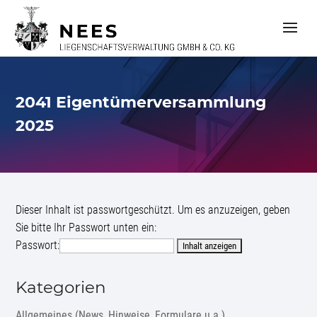
S
k
i
p
t
o
c
2041 Eigentümerversammlung
o
n
2025
t
e
n
t
Dieser Inhalt ist passwortgeschützt. Um es anzuzeigen, geben
Sie bitte Ihr Passwort unten ein:
Passwort:
Kategorien
Allgemeines (News, Hinweise, Formulare u.a.)