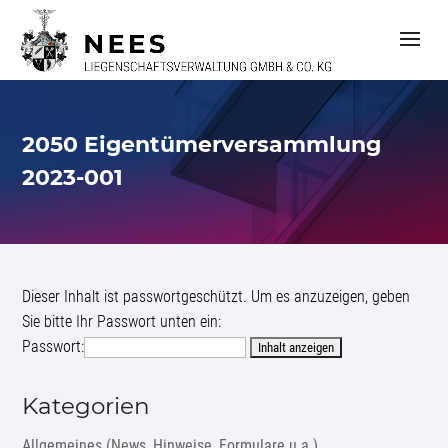
S
k
i
p
t
o
c
2050 Eigentümerversammlung
o
n
2023-001
t
e
n
t
Dieser Inhalt ist passwortgeschützt. Um es anzuzeigen, geben
Sie bitte Ihr Passwort unten ein:
Passwort:
Kategorien
Allgemeines (News, Hinweise, Formulare u.a.)