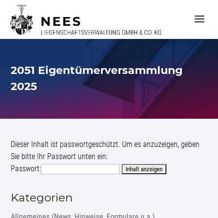
S
k
i
p
t
o
c
2051 Eigentümerversammlung
o
n
2025
t
e
n
t
Dieser Inhalt ist passwortgeschützt. Um es anzuzeigen, geben
Sie bitte Ihr Passwort unten ein:
Passwort:
Kategorien
Allgemeines (News, Hinweise, Formulare u.a.)