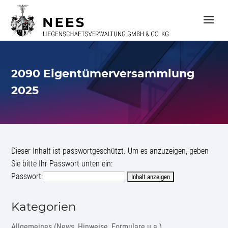
S
k
i
p
t
o
c
2090 Eigentümerversammlung
o
n
2025
t
e
n
t
Dieser Inhalt ist passwortgeschützt. Um es anzuzeigen, geben
Sie bitte Ihr Passwort unten ein:
Passwort:
Kategorien
Allgemeines (News, Hinweise, Formulare u.a.)