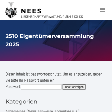
S
k
i
p
t
o
c
2510 Eigentümerversammlung
o
n
2025
t
e
n
t
Dieser Inhalt ist passwortgeschützt. Um es anzuzeigen, geben
Sie bitte Ihr Passwort unten ein:
Passwort:
Kategorien
Allgemeines (News, Hinweise, Formulare u.a.)