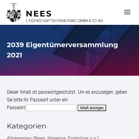
S
k
i
p
t
o
c
2039 Eigentümerversammlung
o
n
2021
t
e
n
t
Dieser Inhalt ist passwortgeschützt. Um es anzuzeigen, geben
Sie bitte Ihr Passwort unten ein:
Passwort:
Kategorien
Allgemeines (News, Hinweise, Formulare u.a.)