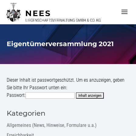
S
k
i
p
t
o
c
Eigentümerversammlung 2021
o
n
t
e
n
t
Dieser Inhalt ist passwortgeschützt. Um es anzuzeigen, geben
Sie bitte Ihr Passwort unten ein:
Passwort:
Kategorien
Allgemeines (News, Hinweise, Formulare u.a.)
Erreichbarkeit