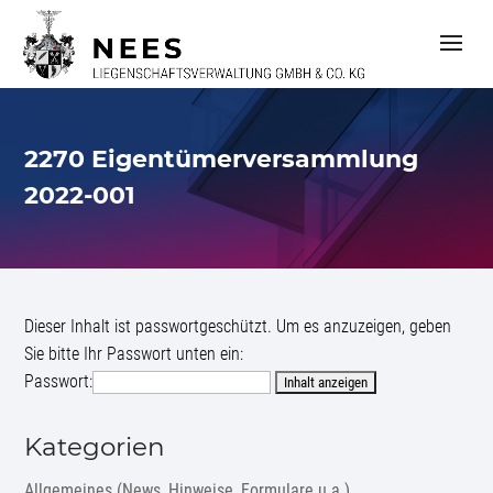
S
k
i
p
t
o
c
2270 Eigentümerversammlung
o
n
2022-001
t
e
n
t
Dieser Inhalt ist passwortgeschützt. Um es anzuzeigen, geben
Sie bitte Ihr Passwort unten ein:
Passwort:
Kategorien
Allgemeines (News, Hinweise, Formulare u.a.)