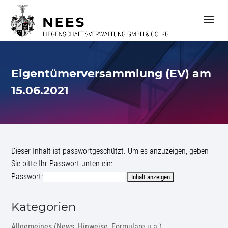
S
k
i
p
t
o
c
Eigentümerversammlung (EV) am
o
n
15.06.2021
t
e
n
t
Dieser Inhalt ist passwortgeschützt. Um es anzuzeigen, geben
Sie bitte Ihr Passwort unten ein:
Passwort:
Kategorien
Allgemeines (News, Hinweise, Formulare u.a.)