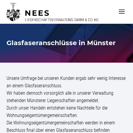
S
k
i
p
t
o
c
Glasfaseranschlüsse in Münster
o
n
t
e
n
t
Unsere Umfrage bei unseren Kunden ergab sehr wenig Interesse
an einem Glasfaseranschluss.
Wir haben dennoch vorsorglich alle in unserer Verwaltung
stehenden Münsterer Liegenschaften angemeldet.
Durch unser Handeln entstehen keine Nachteile für die
Wohnungseigentümergemeinschaften.
Die Wohnungseigentümergemeinschaften werden in einem
Beschluss final über einen Glasfaseranschluss befinden