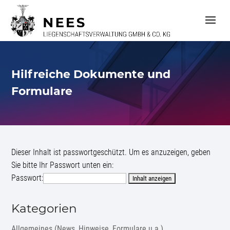
S
k
i
p
t
o
c
Hilfreiche Dokumente und
o
n
Formulare
t
e
n
t
Dieser Inhalt ist passwortgeschützt. Um es anzuzeigen, geben
Sie bitte Ihr Passwort unten ein:
Passwort:
Kategorien
Allgemeines (News, Hinweise, Formulare u.a.)