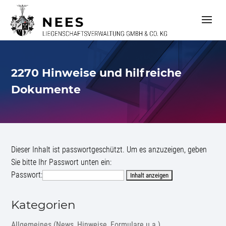
S
k
i
p
t
o
c
2270 Hinweise und hilfreiche
o
n
Dokumente
t
e
n
t
Dieser Inhalt ist passwortgeschützt. Um es anzuzeigen, geben
Sie bitte Ihr Passwort unten ein:
Passwort:
Kategorien
Allgemeines (News, Hinweise, Formulare u.a.)