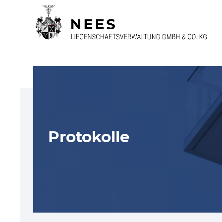
S
k
i
p
t
o
c
o
n
t
e
n
t
Protokolle